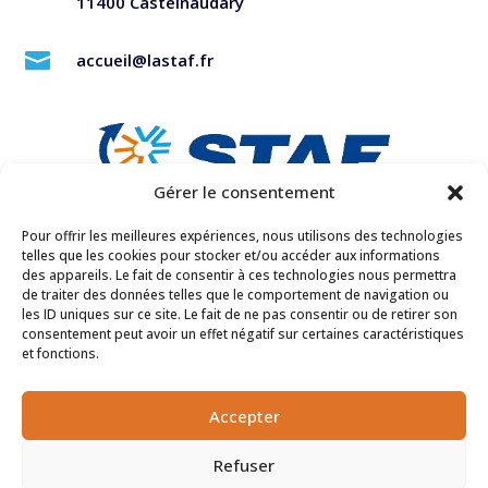
11400 Castelnaudary

accueil@lastaf.fr
Gérer le consentement
Pour offrir les meilleures expériences, nous utilisons des technologies
Téléphone

telles que les cookies pour stocker et/ou accéder aux informations
04 68 23 07 27
des appareils. Le fait de consentir à ces technologies nous permettra
de traiter des données telles que le comportement de navigation ou
les ID uniques sur ce site. Le fait de ne pas consentir ou de retirer son

Du lundi au jeudi :
consentement peut avoir un effet négatif sur certaines caractéristiques
08h – 12h / 14h – 18h
et fonctions.
Vendredi :
08h – 12h / 14h – 17h
Accepter
Refuser