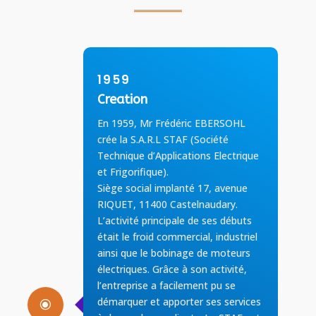
1959
Creation
En 1959, Mr Frédéric EBERSOHL
crée la S.A.R.L STAF (Société
Technique d’Applications Electrique
et Frigorifique).
Siège social implanté 17, avenue
RIQUET, 11400 Castelnaudary.
L’activité principale de ses débuts
était le froid commercial, industriel
ainsi que le bobinage de moteurs
électriques. Grâce à son activité,
l’entreprise a facilement pu se
démarquer et apporter ses services
\