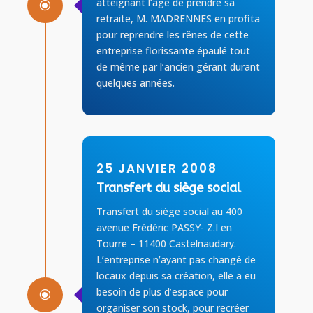
atteignant l’âge de prendre sa
\
retraite, M. MADRENNES en profita
pour reprendre les rênes de cette
entreprise florissante épaulé tout
de même par l’ancien gérant durant
quelques années.
25 JANVIER 2008
Transfert du siège social
Transfert du siège social au 400
avenue Frédéric PASSY- Z.I en
Tourre – 11400 Castelnaudary.
L’entreprise n’ayant pas changé de
locaux depuis sa création, elle a eu
besoin de plus d’espace pour
\
organiser son stock, pour recréer