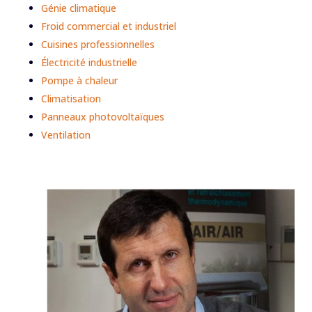
Génie climatique
Froid commercial et industriel
Cuisines professionnelles
Électricité industrielle
Pompe à chaleur
Climatisation
Panneaux photovoltaïques
Ventilation