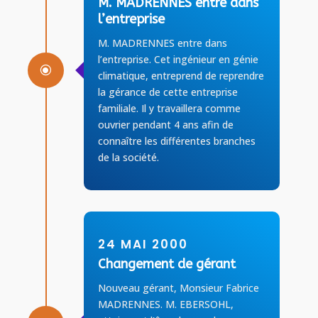
M. MADRENNES entre dans
l’entreprise
M. MADRENNES entre dans
l’entreprise. Cet ingénieur en génie
\
climatique, entreprend de reprendre
la gérance de cette entreprise
familiale. Il y travaillera comme
ouvrier pendant 4 ans afin de
connaître les différentes branches
de la société.
24 MAI 2000
Changement de gérant
Nouveau gérant, Monsieur Fabrice
MADRENNES. M. EBERSOHL,